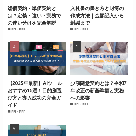
総価契約・単価契約と
入札書の書き方と封筒の
は？定義・違い・実務で
作成方法｜金額記入から
の使い分けを完全解説
封緘まで
PFI・PPP
PFI・PPP
【2025年最新】AIツール
少額随意契約とは？令和7
おすすめ15選！目的別選
年改正の新基準額と実務
び方と導入成功の完全ガ
への影響
イド
PFI・PPP
PFI・PPP