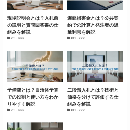
現場説明会とは？入札前
遅延損害金とは？公共契
の説明と質問回答書の仕
約での計算と発注者の遅
組みを解説
延利息を解説
PFI・PPP
PFI・PPP
予備費とは？自治体予算
二段階入札とは？技術と
での役割と使い方をわか
価格を分けて評価する仕
りやすく解説
組みを解説
PFI・PPP
PFI・PPP