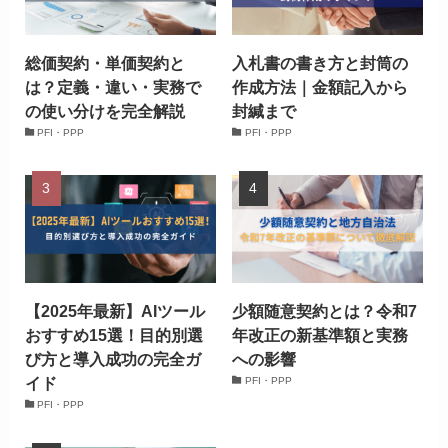
総価契約・単価契約と
入札書の書き方と封筒の
は？定義・違い・実務で
作成方法｜金額記入から
の使い分けを完全解説
封緘まで
PFI・PPP
PFI・PPP
【2025年最新】AIツール
少額随意契約とは？令和7
おすすめ15選！目的別選
年改正の新基準額と実務
び方と導入成功の完全ガ
への影響
イド
PFI・PPP
PFI・PPP