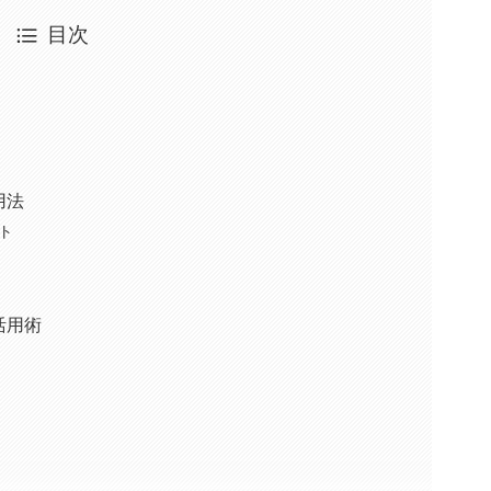
目次
用法
ト
活用術