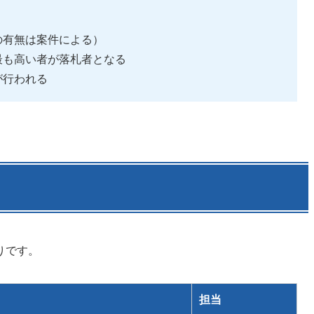
の有無は案件による）
最も高い者が落札者となる
が行われる
りです。
担当