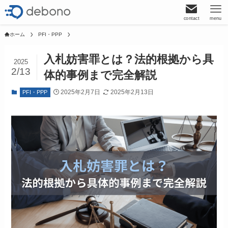
contact
menu
ホーム
PFI・PPP
入札妨害罪とは？法的根拠から具
2025
2/13
体的事例まで完全解説
2025年2月7日
2025年2月13日
PFI・PPP