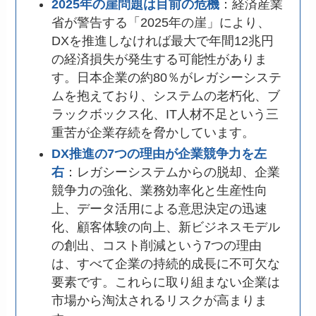
2025年の崖問題は目前の危機
：経済産業
省が警告する「2025年の崖」により、
DXを推進しなければ最大で年間12兆円
の経済損失が発生する可能性がありま
す。日本企業の約80％がレガシーシステ
ムを抱えており、システムの老朽化、ブ
ラックボックス化、IT人材不足という三
重苦が企業存続を脅かしています。
DX推進の7つの理由が企業競争力を左
右
：レガシーシステムからの脱却、企業
競争力の強化、業務効率化と生産性向
上、データ活用による意思決定の迅速
化、顧客体験の向上、新ビジネスモデル
の創出、コスト削減という7つの理由
は、すべて企業の持続的成長に不可欠な
要素です。これらに取り組まない企業は
市場から淘汰されるリスクが高まりま