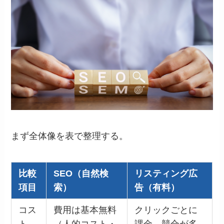
まず全体像を表で整理する。
比較
SEO（自然検
リスティング広
項目
索）
告（有料）
コス
費用は基本無料
クリックごとに
ト
（人的コスト・
課金。競合が多