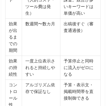
ツール費は発
いキーワードは
生）
単価が高い
効果
数週間〜数カ月
出稿後すぐ（審
が出
査通過後）
るま
での
期間
効果
一度上位表示さ
予算停止と同時
の持
れると持続しや
に流入がゼロに
続性
すい
なる
コン
アルゴリズム依
予算・表示文・
トロ
存で保証なし
掲載時間帯を直
ール
接制御できる
性