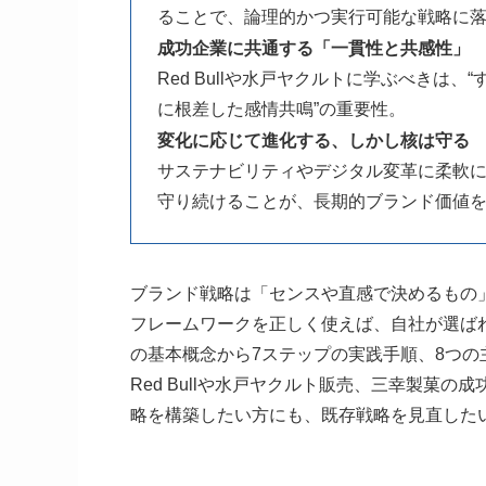
ることで、論理的かつ実行可能な戦略に
成功企業に共通する「一貫性と共感性」
Red Bullや水戸ヤクルトに学ぶべきは
に根差した感情共鳴”の重要性。
変化に応じて進化する、しかし核は守る
サステナビリティやデジタル変革に柔軟
守り続けることが、長期的ブランド価値
ブランド戦略
は「センスや直感で決めるもの」
フレームワークを正しく使えば、自社が選ば
の基本概念から7ステップの実践手順、8つ
Red Bullや水戸ヤクルト販売、三幸製菓
略を構築したい方にも、既存戦略を見直した