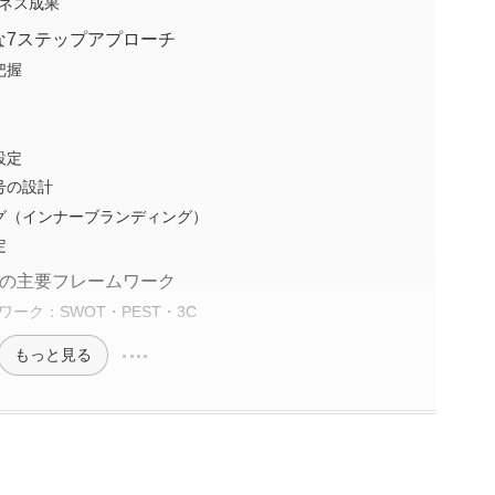
ネス成果
な7ステップアプローチ
把握
設定
号の設計
グ（インナーブランディング）
定
つの主要フレームワーク
ーク：SWOT・PEST・3C
もっと見る