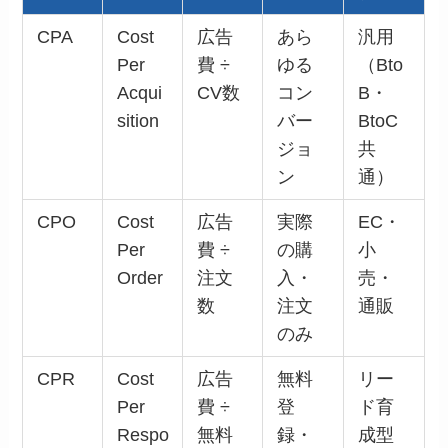
CPA
Cost
広告
あら
汎用
Per
費 ÷
ゆる
（Bto
Acqui
CV数
コン
B・
sition
バー
BtoC
ジョ
共
ン
通）
CPO
Cost
広告
実際
EC・
Per
費 ÷
の購
小
Order
注文
入・
売・
数
注文
通販
のみ
CPR
Cost
広告
無料
リー
Per
費 ÷
登
ド育
Respo
無料
録・
成型