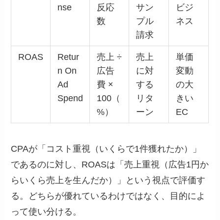
nse
反応
サン
ビジ
数
プル
ネス
請求
ROAS
Retur
売上 ÷
売上
単価
n On
広告
に対
変動
Ad
費 ×
する
の大
Spend
100（
リタ
きい
%）
ーン
EC
CPAが「コスト重視（いくらで1件獲れたか）」
であるのに対し、ROASは「売上重視（広告1円か
らいくら売上を生んだか）」という視点で評価す
る。どちらが優れているわけではなく、目的によ
って使い分ける。