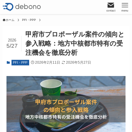
contact
menu
ホーム
PFI・PPP
甲府市プロポーザル案件の傾向と
2026
参入戦略：地方中核都市特有の受
5/27
注機会を徹底分析
2026年2月11日
2026年5月27日
PFI・PPP