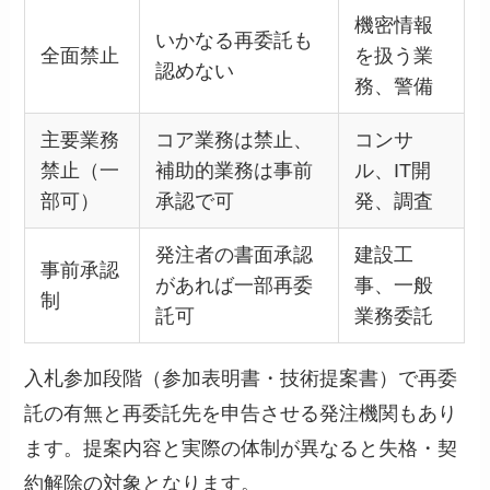
機密情報
いかなる再委託も
全面禁止
を扱う業
認めない
務、警備
主要業務
コア業務は禁止、
コンサ
禁止（一
補助的業務は事前
ル、IT開
部可）
承認で可
発、調査
発注者の書面承認
建設工
事前承認
があれば一部再委
事、一般
制
託可
業務委託
入札参加段階（参加表明書・技術提案書）で再委
託の有無と再委託先を申告させる発注機関もあり
ます。提案内容と実際の体制が異なると失格・契
約解除の対象となります。