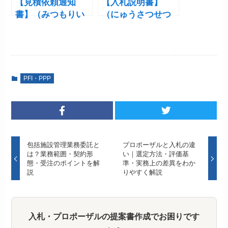
【見積依頼通知
【入札説明書】
書】（みつもりい
（にゅうさつせつ
らいつうちしょ）
めいしょ）
PFI・PPP
包括施設管理業務委託と
プロポーザルと入札の違
は？業務範囲・契約形
い｜選定方法・評価基
態・受注のポイントを解
準・実務上の差異をわか
説
りやすく解説
入札・プロポーザルの提案書作成でお困りです