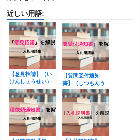
近しい用語:
【意見招請】（い
【質問受付通知
けんしょうせい）
書】（しつもんう
けつけつうちし
ょ）