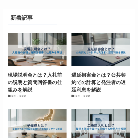
新着記事
現場説明会とは？入札前
遅延損害金とは？公共契
の説明と質問回答書の仕
約での計算と発注者の遅
組みを解説
延利息を解説
PFI・PPP
PFI・PPP