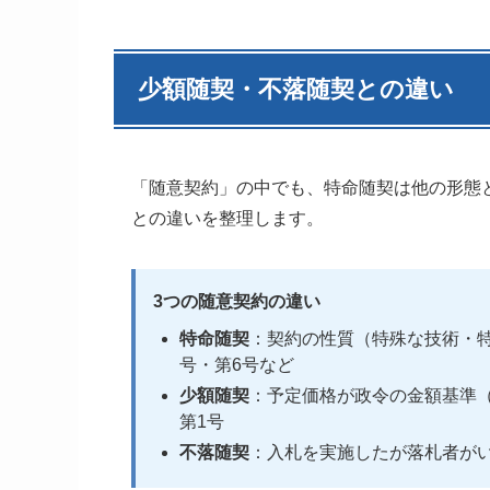
少額随契・不落随契との違い
「随意契約」の中でも、特命随契は他の形態
との違いを整理します。
3つの随意契約の違い
特命随契
：契約の性質（特殊な技術・特
号・第6号など
少額随契
：予定価格が政令の金額基準（
第1号
不落随契
：入札を実施したが落札者が