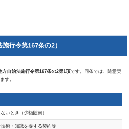
施行令第167条の2）
地方自治法施行令第167条の2第1項
です。同条では、随意契
います。
えないとき（少額随契）
な技術・知識を要する契約等