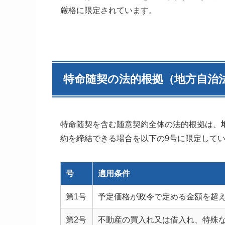
厳格に限定されています。
特命随契の法的根拠（地方自治法
特命随契を含む随意契約全体の法的根拠は、
約を締結できる場合を以下の9号に限定して
号
適用条件
第1号
予定価格が政令で定める金額を超
第2号
不動産の買入れ又は借入れ、特殊