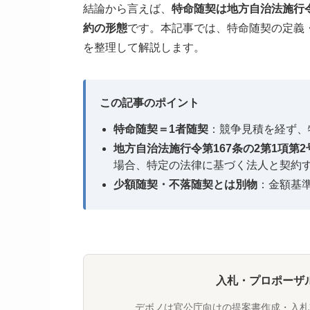
結論から言えば、
特命随契は地方自治法施行令
約の形態
です。本記事では、特命随契の定義
を整理して解説します。
この記事のポイント
特命随契＝1者随契
：競争見積を経ず、
地方自治法施行令第167条の2第1項第
場合、特定の法律に基づく法人と契約
少額随契・不落随契とは別物
：金額基
入札・プロポーザ
デボノは官公庁向けの提案書作成・入札