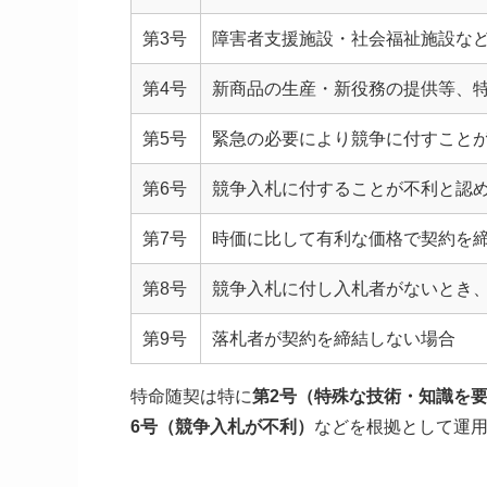
第3号
障害者支援施設・社会福祉施設な
第4号
新商品の生産・新役務の提供等、
第5号
緊急の必要により競争に付すこと
第6号
競争入札に付することが不利と認
第7号
時価に比して有利な価格で契約を
第8号
競争入札に付し入札者がないとき
第9号
落札者が契約を締結しない場合
特命随契は特に
第2号（特殊な技術・知識を
6号（競争入札が不利）
などを根拠として運