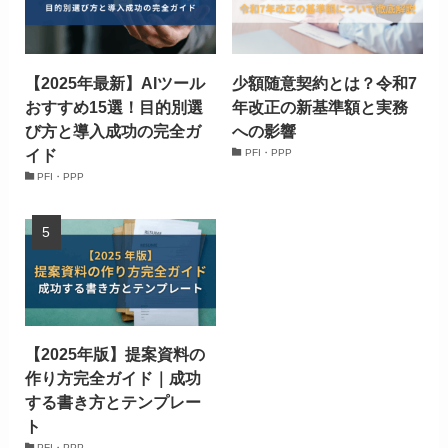
【2025年最新】AIツール
少額随意契約とは？令和7
おすすめ15選！目的別選
年改正の新基準額と実務
び方と導入成功の完全ガ
への影響
イド
PFI・PPP
PFI・PPP
【2025年版】提案資料の
作り方完全ガイド｜成功
する書き方とテンプレー
ト
PFI・PPP