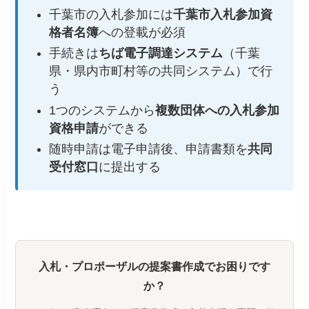
千葉市の入札参加には
千葉市入札参加資
格者名簿
への登載が必須
手続きは
ちば電子調達システム
（千葉
県・県内市町村等の共同システム）で行
う
1つのシステムから
複数団体への入札参加
資格申請
ができる
随時申請は電子申請後、申請書類を
共同
受付窓口
に提出する
入札・プロポーザルの提案書作成でお困りです
か？