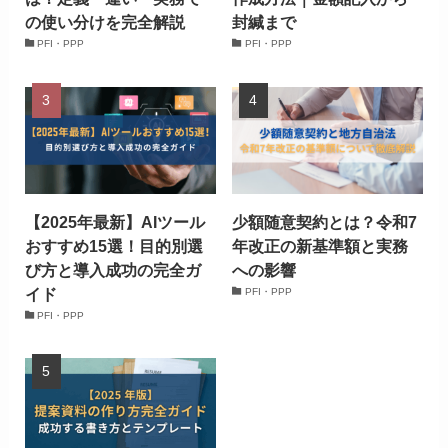
の使い分けを完全解説
封緘まで
PFI・PPP
PFI・PPP
【2025年最新】AIツール
少額随意契約とは？令和7
おすすめ15選！目的別選
年改正の新基準額と実務
び方と導入成功の完全ガ
への影響
イド
PFI・PPP
PFI・PPP