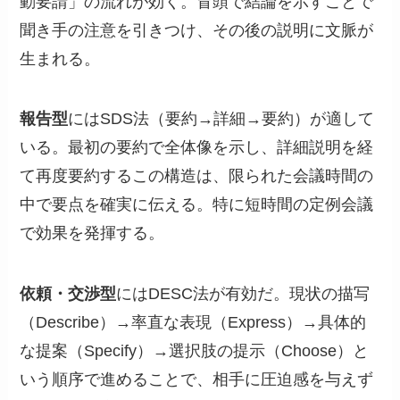
動要請」の流れが効く。冒頭で結論を示すことで
聞き手の注意を引きつけ、その後の説明に文脈が
生まれる。
報告型
にはSDS法（要約→詳細→要約）が適して
いる。最初の要約で全体像を示し、詳細説明を経
て再度要約するこの構造は、限られた会議時間の
中で要点を確実に伝える。特に短時間の定例会議
で効果を発揮する。
依頼・交渉型
にはDESC法が有効だ。現状の描写
（Describe）→率直な表現（Express）→具体的
な提案（Specify）→選択肢の提示（Choose）と
いう順序で進めることで、相手に圧迫感を与えず