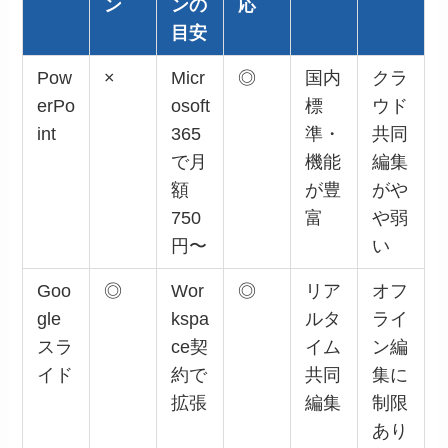
ン
ンの
応
目安
Pow
×
Micr
◎
国内
クラ
erPo
osoft
標
ウド
int
365
準・
共同
で月
機能
編集
額
が豊
がや
750
富
や弱
円〜
い
Goo
◎
Wor
◎
リア
オフ
gle
kspa
ルタ
ライ
スラ
ce契
イム
ン編
イド
約で
共同
集に
拡張
編集
制限
あり