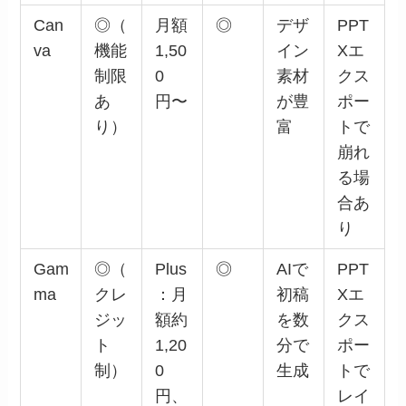
Can
◎（
月額
◎
デザ
PPT
va
機能
1,50
イン
Xエ
制限
0
素材
クス
あ
円〜
が豊
ポー
り）
富
トで
崩れ
る場
合あ
り
Gam
◎（
Plus
◎
AIで
PPT
ma
クレ
：月
初稿
Xエ
ジッ
額約
を数
クス
ト
1,20
分で
ポー
制）
0
生成
トで
円、
レイ