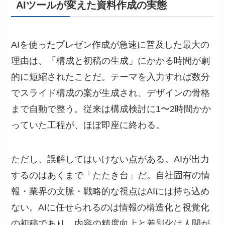
AIツールが変えた資料作成の実態
AIを使ったプレゼン作成が急速に普及した最大の
理由は、「構成と初稿の生成」にかかる時間が劇
的に短縮されたことだ。テーマを入力すれば数分
でスライド構成の案が生成され、デザインの骨格
まで自動で整う。従来は構成検討に1〜2時間かか
っていた工程が、ほぼ即座に終わる。
ただし、誤解してはいけない点がある。AIが出力
するのはあくまで「たたき台」だ。自社固有の情
報・業界の文脈・戦略的な視点はAIには持ち込め
ない。AIに任せられるのは情報の構造化と視覚化
の初稿であり、内容の精度向上と差別化は人間が