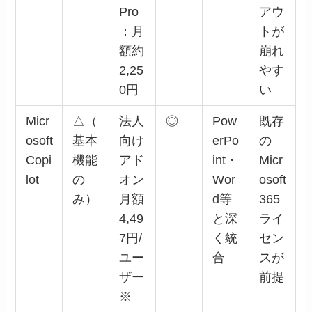
Pro
アウ
：月
トが
額約
崩れ
2,25
やす
0円
い
Micr
△（
法人
◎
Pow
既存
osoft
基本
向け
erPo
の
Copi
機能
アド
int・
Micr
lot
の
オン
Wor
osoft
み）
月額
d等
365
4,49
と深
ライ
7円/
く統
セン
ユー
合
スが
ザー
前提
※