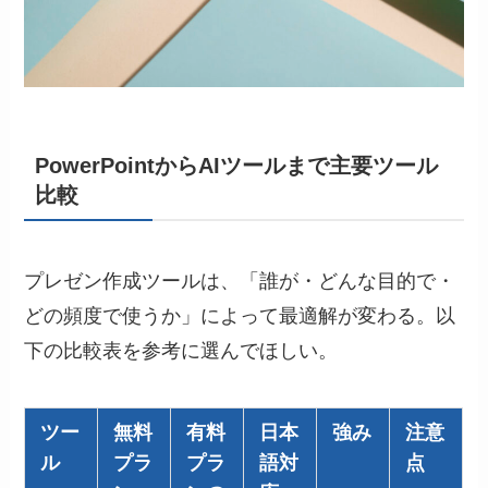
PowerPointからAIツールまで主要ツール
比較
プレゼン作成ツールは、「誰が・どんな目的で・
どの頻度で使うか」によって最適解が変わる。以
下の比較表を参考に選んでほしい。
ツー
無料
有料
日本
強み
注意
ル
プラ
プラ
語対
点