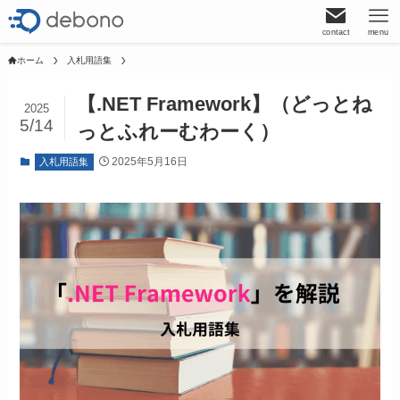
contact
menu
ホーム
入札用語集
【.NET Framework】（どっとね
2025
5/14
っとふれーむわーく）
2025年5月16日
入札用語集