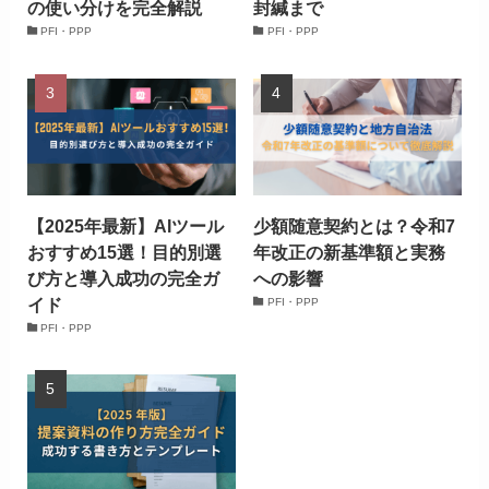
の使い分けを完全解説
封緘まで
PFI・PPP
PFI・PPP
【2025年最新】AIツール
少額随意契約とは？令和7
おすすめ15選！目的別選
年改正の新基準額と実務
び方と導入成功の完全ガ
への影響
イド
PFI・PPP
PFI・PPP