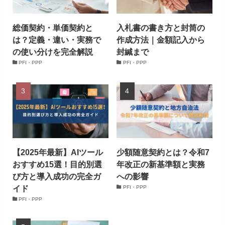
総価契約・単価契約と
入札書の書き方と封筒の
は？定義・違い・実務で
作成方法｜金額記入から
の使い分けを完全解説
封緘まで
PFI・PPP
PFI・PPP
【2025年最新】AIツール
少額随意契約とは？令和7
おすすめ15選！目的別選
年改正の新基準額と実務
び方と導入成功の完全ガ
への影響
イド
PFI・PPP
PFI・PPP