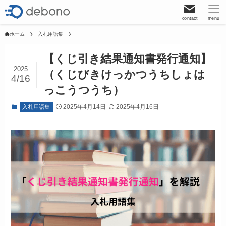
contact
menu
ホーム
入札用語集
【くじ引き結果通知書発行通知】
2025
（くじびきけっかつうちしょは
4/16
っこうつうち）
2025年4月14日
2025年4月16日
入札用語集