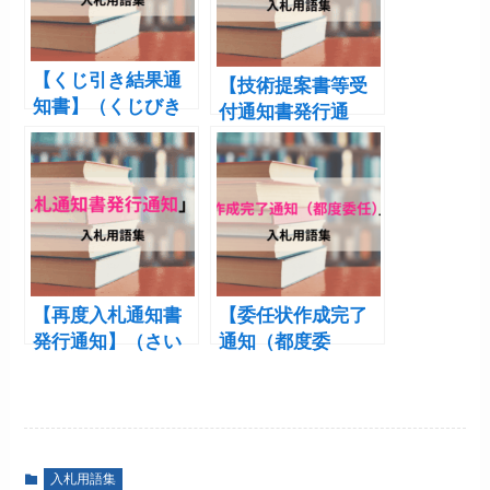
【くじ引き結果通
【技術提案書等受
知書】（くじびき
付通知書発行通
けっかつうちし
知】（ぎじゅつて
ょ）
いあんしょとうう
けつけつうちしょ
はっこうつうち）
【再度入札通知書
【委任状作成完了
発行通知】（さい
通知（都度委
どにゅうさつつう
任）】（いにんじ
ちしょはっこうつ
ょうさくせいかん
うち）
りょうつうち つど
いにん）
入札用語集