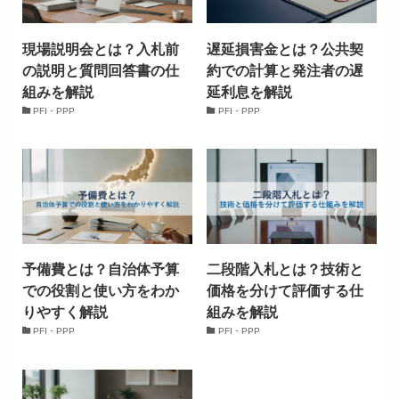
現場説明会とは？入札前
遅延損害金とは？公共契
の説明と質問回答書の仕
約での計算と発注者の遅
組みを解説
延利息を解説
PFI・PPP
PFI・PPP
予備費とは？自治体予算
二段階入札とは？技術と
での役割と使い方をわか
価格を分けて評価する仕
りやすく解説
組みを解説
PFI・PPP
PFI・PPP