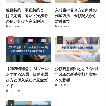
総価契約・単価契約と
入札書の書き方と封筒の
は？定義・違い・実務で
作成方法｜金額記入から
の使い分けを完全解説
封緘まで
PFI・PPP
PFI・PPP
【2025年最新】AIツール
少額随意契約とは？令和7
おすすめ15選！目的別選
年改正の新基準額と実務
び方と導入成功の完全ガ
への影響
イド
PFI・PPP
PFI・PPP