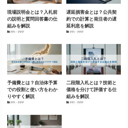
現場説明会とは？入札前
遅延損害金とは？公共契
の説明と質問回答書の仕
約での計算と発注者の遅
組みを解説
延利息を解説
PFI・PPP
PFI・PPP
予備費とは？自治体予算
二段階入札とは？技術と
での役割と使い方をわか
価格を分けて評価する仕
りやすく解説
組みを解説
PFI・PPP
PFI・PPP