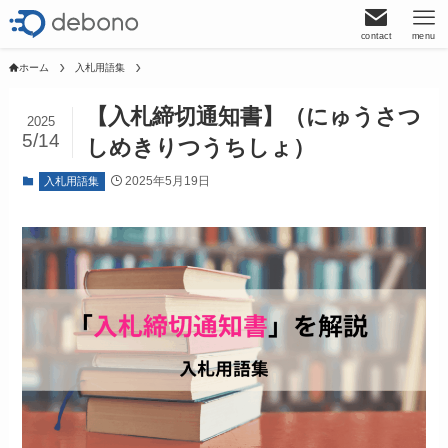
contact
menu
ホーム
入札用語集
【入札締切通知書】（にゅうさつ
2025
5/14
しめきりつうちしょ）
2025年5月19日
入札用語集